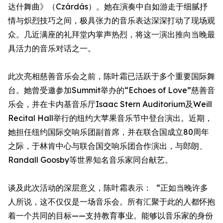
达什舞曲》（Czárdás）。她在演奏中自如游走于细腻抒
情与炽烈技巧之间，极具张力的音乐表达深深打动了现场观
众。几近满座的礼拜堂内掌声热烈，将这一演出推向当晚最
具活力的音乐对话之一。
此次亮相慈善音乐会之前，陈叶霜已活跃于多个重要国际舞
台。她曾受邀参加Summit举办的“Echoes of Love”慈善音
乐会，并在卡内基音乐厅Isaac Stern Auditorium及Weill
Recital Hall举行的纽约大苹果音乐节中登台演出。近期，
她担任纽约国际交响乐团副首席，并在联合国成立80周年
之际，于林肯中心与联合国交响乐团合作演出，与郎朗、
Randall Goosby等世界知名音乐家同台献艺。
谈及此次活动的深层意义，陈叶霜表示： “正如当晚许多
人所说，这不仅仅是一场音乐会。所有汇聚于此的人都怀抱
着一个共同的目标——支持教育事业。能够以音乐家的身份