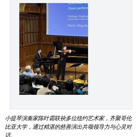
小提琴演奏家陈叶霜联袂多位纽约艺术家，齐聚哥伦
比亚大学，通过精湛的慈善演出共颂领导力与心灵对
话。